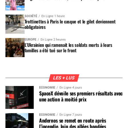
SOCIÉTÉ
En Ligne 1 heure
Trottinettes à Paris le casque et le gilet deviennent
obligatoires
EUROPE
En Ligne 2 heures
L’Ukrainien qui ramenait les soldats morts à leurs
familles a été tué sur le front
LES + LUS
ÉCONOMIE
En Ligne 4 jours
SpaceX dévoile ses premiers résultats avec
une action à moitié prix
ÉCONOMIE
En Ligne 7 jours
Andernos se remet en route après
l’incendie, loin des allées bondées