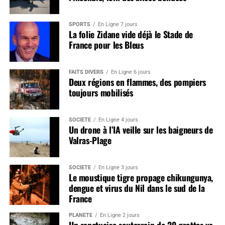
SPORTS
En Ligne 7 jours
La folie Zidane vide déjà le Stade de
France pour les Bleus
FAITS DIVERS
En Ligne 6 jours
Deux régions en flammes, des pompiers
toujours mobilisés
SOCIÉTÉ
En Ligne 4 jours
Un drone à l’IA veille sur les baigneurs de
Valras-Plage
SOCIÉTÉ
En Ligne 3 jours
Le moustique tigre propage chikungunya,
dengue et virus du Nil dans le sud de la
France
PLANÈTE
En Ligne 2 jours
Un sanctuaire souterrain de 29 grottes va