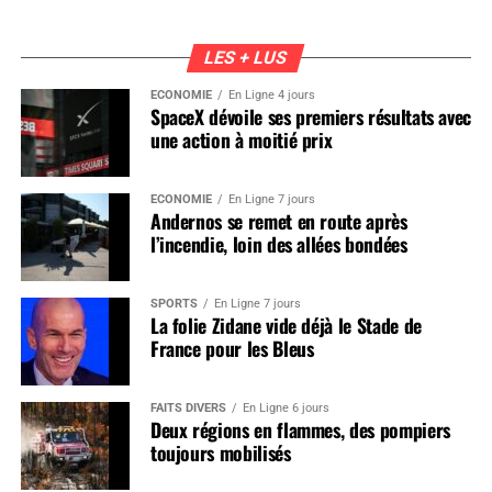
LES + LUS
ÉCONOMIE
En Ligne 4 jours
SpaceX dévoile ses premiers résultats avec
une action à moitié prix
ÉCONOMIE
En Ligne 7 jours
Andernos se remet en route après
l’incendie, loin des allées bondées
SPORTS
En Ligne 7 jours
La folie Zidane vide déjà le Stade de
France pour les Bleus
FAITS DIVERS
En Ligne 6 jours
Deux régions en flammes, des pompiers
toujours mobilisés