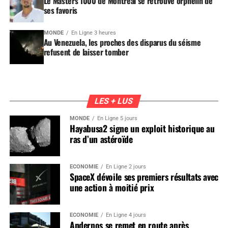
Le Masters 1000 de Montréal se retrouve orphelin de
ses favoris
MONDE
En Ligne 3 heures
Au Venezuela, les proches des disparus du séisme
refusent de laisser tomber
LES + LUS
MONDE
En Ligne 5 jours
Hayabusa2 signe un exploit historique au
ras d’un astéroïde
ÉCONOMIE
En Ligne 2 jours
SpaceX dévoile ses premiers résultats avec
une action à moitié prix
ÉCONOMIE
En Ligne 4 jours
Andernos se remet en route après