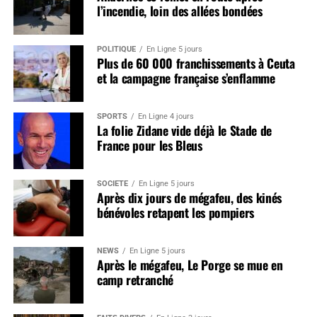
l’incendie, loin des allées bondées
POLITIQUE
En Ligne 5 jours
Plus de 60 000 franchissements à Ceuta
et la campagne française s’enflamme
SPORTS
En Ligne 4 jours
La folie Zidane vide déjà le Stade de
France pour les Bleus
SOCIÉTÉ
En Ligne 5 jours
Après dix jours de mégafeu, des kinés
bénévoles retapent les pompiers
NEWS
En Ligne 5 jours
Après le mégafeu, Le Porge se mue en
camp retranché