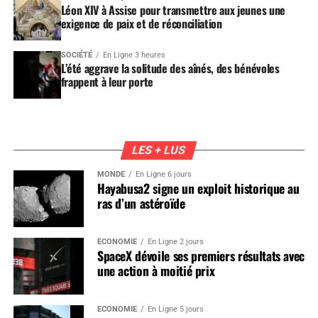
Léon XIV à Assise pour transmettre aux jeunes une
exigence de paix et de réconciliation
SOCIÉTÉ
En Ligne 3 heures
L’été aggrave la solitude des aînés, des bénévoles
frappent à leur porte
LES + LUS
MONDE
En Ligne 6 jours
Hayabusa2 signe un exploit historique au
ras d’un astéroïde
ÉCONOMIE
En Ligne 2 jours
SpaceX dévoile ses premiers résultats avec
une action à moitié prix
ÉCONOMIE
En Ligne 5 jours