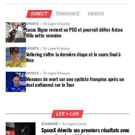
DIRECT
TENDANCE
VIDEOS
SPORTS
En Ligne 6 heures
Lucas Digne revient au PSG et pourrait défier Aston
Villa cette semaine
SPORTS
En Ligne 8 heures
Vollering s’offre la dernière étape et le sacre final à
Nice
SPORTS
En Ligne 9 heures
Menaces de mort sur une cycliste française après un
duel enflammé sur le Tour
LES + LUS
ÉCONOMIE
En Ligne 6 jours
SpaceX dévoile ses premiers résultats avec