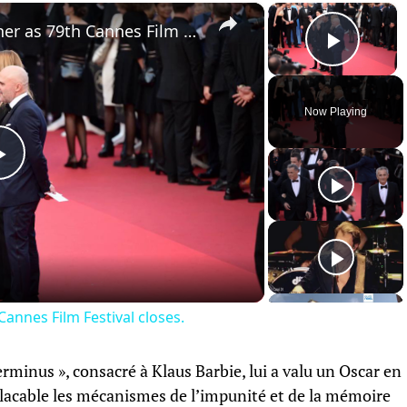
×
×
France: Stars, directors gather as 79th Cannes Film Festival closes.
Play 
Now Playing
Play
Video
Cannes Film Festival closes.
rminus », consacré à Klaus Barbie, lui a valu un Oscar en
placable les mécanismes de l’impunité et de la mémoire