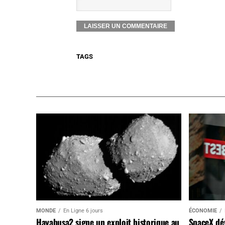
TAGS
MONDE
En Ligne 6 jours
ÉCONOMIE
Hayabusa2 signe un exploit historique au
SpaceX dév