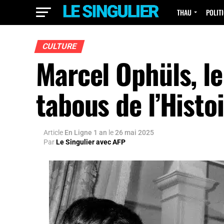
THAU
POLIT
CULTURE
Marcel Ophüls, le
tabous de l’Histo
Article
En Ligne 1 an
le
26 mai 2025
Par
Le Singulier avec AFP