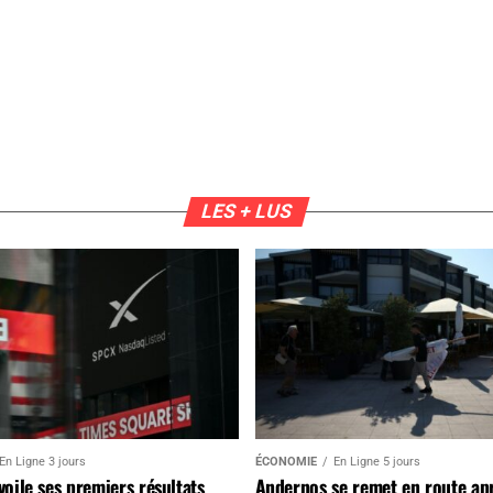
LES + LUS
En Ligne 3 jours
ÉCONOMIE
En Ligne 5 jours
oile ses premiers résultats
Andernos se remet en route ap