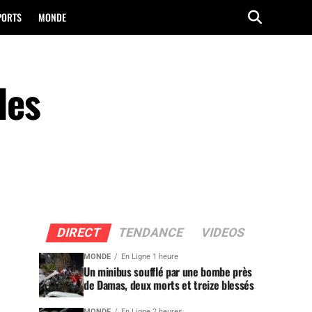
PORTS
MONDE
les
DIRECT
TENDANCE
VIDEOS
MONDE
En Ligne 1 heure
Un minibus soufflé par une bombe près
de Damas, deux morts et treize blessés
MONDE
En Ligne 2 heures