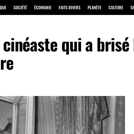
IQUE
SOCIÉTÉ
ÉCONOMIE
FAITS DIVERS
PLANÈTE
CULTURE
S
 cinéaste qui a brisé 
ire