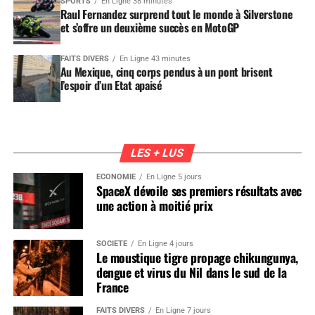
SPORTS
En Ligne 38 minutes
Raul Fernandez surprend tout le monde à Silverstone
et s’offre un deuxième succès en MotoGP
FAITS DIVERS
En Ligne 43 minutes
Au Mexique, cinq corps pendus à un pont brisent
l’espoir d’un Etat apaisé
LES + LUS
ÉCONOMIE
En Ligne 5 jours
SpaceX dévoile ses premiers résultats avec
une action à moitié prix
SOCIÉTÉ
En Ligne 4 jours
Le moustique tigre propage chikungunya,
dengue et virus du Nil dans le sud de la
France
FAITS DIVERS
En Ligne 7 jours