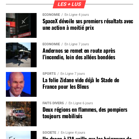
LES + LUS
ÉCONOMIE
En Ligne 4 jours
SpaceX dévoile ses premiers résultats avec
une action à moitié prix
ÉCONOMIE
En Ligne 7 jours
Andernos se remet en route après
l’incendie, loin des allées bondées
SPORTS
En Ligne 7 jours
La folie Zidane vide déjà le Stade de
France pour les Bleus
FAITS DIVERS
En Ligne 6 jours
Deux régions en flammes, des pompiers
toujours mobilisés
SOCIÉTÉ
En Ligne 4 jours
Un drone à l’IA veille sur les baigneurs de