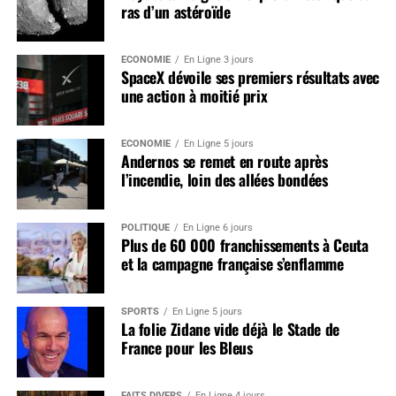
ras d’un astéroïde
ÉCONOMIE
En Ligne 3 jours
SpaceX dévoile ses premiers résultats avec
une action à moitié prix
ÉCONOMIE
En Ligne 5 jours
Andernos se remet en route après
l’incendie, loin des allées bondées
POLITIQUE
En Ligne 6 jours
Plus de 60 000 franchissements à Ceuta
et la campagne française s’enflamme
SPORTS
En Ligne 5 jours
La folie Zidane vide déjà le Stade de
France pour les Bleus
FAITS DIVERS
En Ligne 4 jours