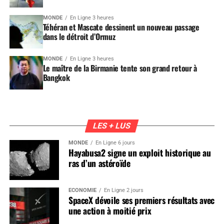
MONDE
En Ligne 3 heures
Téhéran et Mascate dessinent un nouveau passage
dans le détroit d’Ormuz
MONDE
En Ligne 3 heures
Le maître de la Birmanie tente son grand retour à
Bangkok
LES + LUS
MONDE
En Ligne 6 jours
Hayabusa2 signe un exploit historique au
ras d’un astéroïde
ÉCONOMIE
En Ligne 2 jours
SpaceX dévoile ses premiers résultats avec
une action à moitié prix