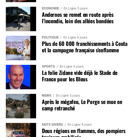
ÉCONOMIE
En Ligne 5 jours
Andernos se remet en route après
l’incendie, loin des allées bondées
POLITIQUE
En Ligne 6 jours
Plus de 60 000 franchissements à Ceuta
et la campagne française s’enflamme
SPORTS
En Ligne 5 jours
La folie Zidane vide déjà le Stade de
France pour les Bleus
NEWS
En Ligne 5 jours
Après le mégafeu, Le Porge se mue en
camp retranché
FAITS DIVERS
En Ligne 4 jours
Deux régions en flammes, des pompiers
toujours mobilisés