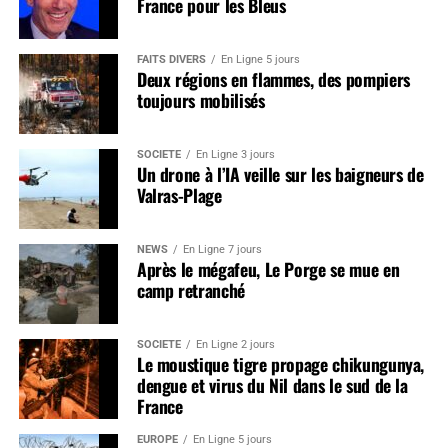
France pour les Bleus
FAITS DIVERS
En Ligne 5 jours
Deux régions en flammes, des pompiers
toujours mobilisés
SOCIÉTÉ
En Ligne 3 jours
Un drone à l’IA veille sur les baigneurs de
Valras-Plage
NEWS
En Ligne 7 jours
Après le mégafeu, Le Porge se mue en
camp retranché
SOCIÉTÉ
En Ligne 2 jours
Le moustique tigre propage chikungunya,
dengue et virus du Nil dans le sud de la
France
EUROPE
En Ligne 5 jours