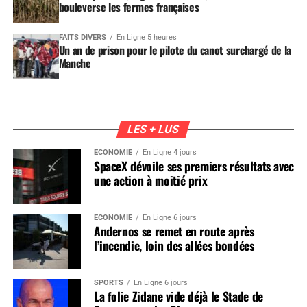
bouleverse les fermes françaises
FAITS DIVERS
En Ligne 5 heures
Un an de prison pour le pilote du canot surchargé de la
Manche
LES + LUS
ÉCONOMIE
En Ligne 4 jours
SpaceX dévoile ses premiers résultats avec
une action à moitié prix
ÉCONOMIE
En Ligne 6 jours
Andernos se remet en route après
l’incendie, loin des allées bondées
SPORTS
En Ligne 6 jours
La folie Zidane vide déjà le Stade de