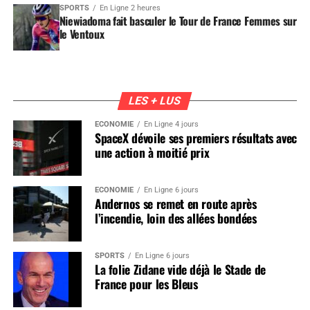
SPORTS
En Ligne 2 heures
Niewiadoma fait basculer le Tour de France Femmes sur
le Ventoux
LES + LUS
ÉCONOMIE
En Ligne 4 jours
SpaceX dévoile ses premiers résultats avec
une action à moitié prix
ÉCONOMIE
En Ligne 6 jours
Andernos se remet en route après
l’incendie, loin des allées bondées
SPORTS
En Ligne 6 jours
La folie Zidane vide déjà le Stade de
France pour les Bleus