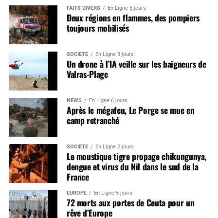
FAITS DIVERS
En Ligne 5 jours
Deux régions en flammes, des pompiers
toujours mobilisés
SOCIÉTÉ
En Ligne 3 jours
Un drone à l’IA veille sur les baigneurs de
Valras-Plage
NEWS
En Ligne 6 jours
Après le mégafeu, Le Porge se mue en
camp retranché
SOCIÉTÉ
En Ligne 2 jours
Le moustique tigre propage chikungunya,
dengue et virus du Nil dans le sud de la
France
EUROPE
En Ligne 5 jours
72 morts aux portes de Ceuta pour un
rêve d’Europe