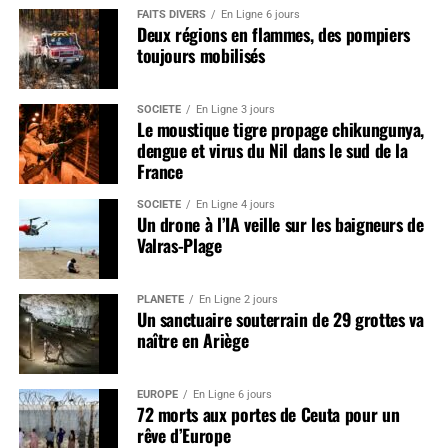
FAITS DIVERS
En Ligne 6 jours
Deux régions en flammes, des pompiers
toujours mobilisés
SOCIÉTÉ
En Ligne 3 jours
Le moustique tigre propage chikungunya,
dengue et virus du Nil dans le sud de la
France
SOCIÉTÉ
En Ligne 4 jours
Un drone à l’IA veille sur les baigneurs de
Valras-Plage
PLANÈTE
En Ligne 2 jours
Un sanctuaire souterrain de 29 grottes va
naître en Ariège
EUROPE
En Ligne 6 jours
72 morts aux portes de Ceuta pour un
rêve d’Europe