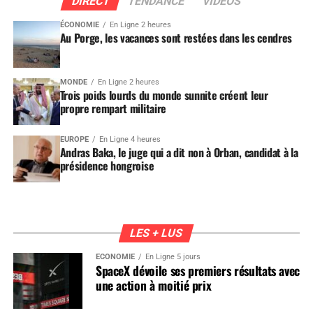
DIRECT
TENDANCE
VIDEOS
ÉCONOMIE
En Ligne 2 heures
Au Porge, les vacances sont restées dans les cendres
MONDE
En Ligne 2 heures
Trois poids lourds du monde sunnite créent leur
propre rempart militaire
EUROPE
En Ligne 4 heures
Andras Baka, le juge qui a dit non à Orban, candidat à la
présidence hongroise
LES + LUS
ÉCONOMIE
En Ligne 5 jours
SpaceX dévoile ses premiers résultats avec
une action à moitié prix