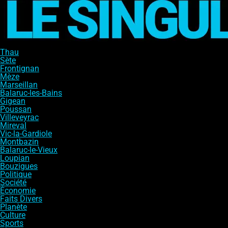
Thau
Sète
Frontignan
Mèze
Marseillan
Balaruc-les-Bains
Gigean
Poussan
Villeveyrac
Mireval
Vic-la-Gardiole
Montbazin
Balaruc-le-Vieux
Loupian
Bouzigues
Politique
Société
Économie
Faits Divers
Planète
Culture
Sports