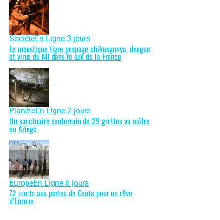
Société
En Ligne 3 jours
Le moustique tigre propage chikungunya, dengue
et virus du Nil dans le sud de la France
Planète
En Ligne 2 jours
Un sanctuaire souterrain de 29 grottes va naître
en Ariège
Europe
En Ligne 6 jours
72 morts aux portes de Ceuta pour un rêve
d’Europe