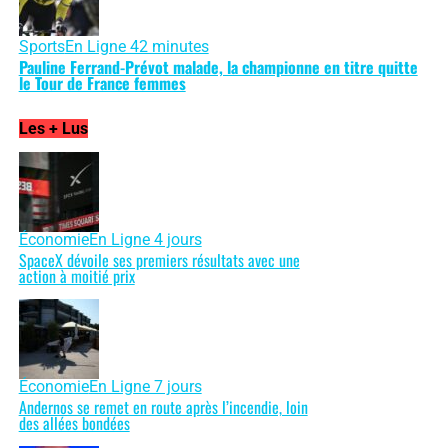
Sports
En Ligne 42 minutes
Pauline Ferrand-Prévot malade, la championne en titre quitte
le Tour de France femmes
Les + Lus
Économie
En Ligne 4 jours
SpaceX dévoile ses premiers résultats avec une
action à moitié prix
Économie
En Ligne 7 jours
Andernos se remet en route après l’incendie, loin
des allées bondées