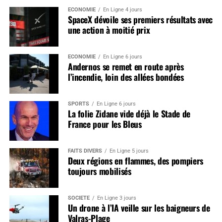
ÉCONOMIE
En Ligne 4 jours
SpaceX dévoile ses premiers résultats avec
une action à moitié prix
ÉCONOMIE
En Ligne 6 jours
Andernos se remet en route après
l’incendie, loin des allées bondées
SPORTS
En Ligne 6 jours
La folie Zidane vide déjà le Stade de
France pour les Bleus
FAITS DIVERS
En Ligne 5 jours
Deux régions en flammes, des pompiers
toujours mobilisés
SOCIÉTÉ
En Ligne 3 jours
Un drone à l’IA veille sur les baigneurs de
Valras-Plage