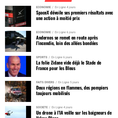
ÉCONOMIE
En Ligne 4 jours
SpaceX dévoile ses premiers résultats avec
une action à moitié prix
ÉCONOMIE
En Ligne 6 jours
Andernos se remet en route après
l’incendie, loin des allées bondées
SPORTS
En Ligne 6 jours
La folie Zidane vide déjà le Stade de
France pour les Bleus
FAITS DIVERS
En Ligne 5 jours
Deux régions en flammes, des pompiers
toujours mobilisés
SOCIÉTÉ
En Ligne 4 jours
Un drone à l’IA veille sur les baigneurs de
Valras-Plage