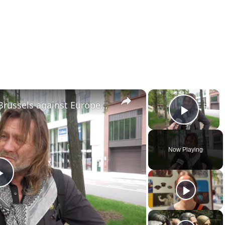
×
×
Belgium: Protest erupts in Brussels against European rearmament.
Play 
Now Playing
Play
Video