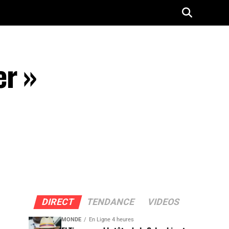
er »
DIRECT
TENDANCE
VIDEOS
MONDE
En Ligne 4 heures