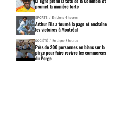
El Tigre prend la tête de la Colombie et
promet la manière forte
SPORTS
En Ligne 4 heures
Arthur Fils a tourné la page et enchaîne
les victoires à Montréal
SOCIÉTÉ
En Ligne 5 heures
Près de 200 personnes en blanc sur la
plage pour faire revivre les commerces
du Porge