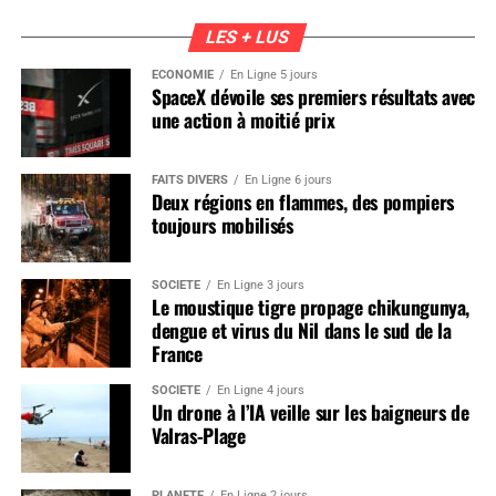
LES + LUS
ÉCONOMIE
En Ligne 5 jours
SpaceX dévoile ses premiers résultats avec
une action à moitié prix
FAITS DIVERS
En Ligne 6 jours
Deux régions en flammes, des pompiers
toujours mobilisés
SOCIÉTÉ
En Ligne 3 jours
Le moustique tigre propage chikungunya,
dengue et virus du Nil dans le sud de la
France
SOCIÉTÉ
En Ligne 4 jours
Un drone à l’IA veille sur les baigneurs de
Valras-Plage
PLANÈTE
En Ligne 2 jours