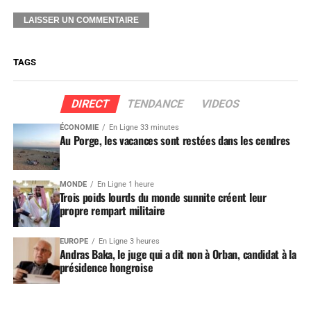
TAGS
DIRECT
TENDANCE
VIDEOS
ÉCONOMIE
En Ligne 33 minutes
Au Porge, les vacances sont restées dans les cendres
MONDE
En Ligne 1 heure
Trois poids lourds du monde sunnite créent leur
propre rempart militaire
EUROPE
En Ligne 3 heures
Andras Baka, le juge qui a dit non à Orban, candidat à la
présidence hongroise