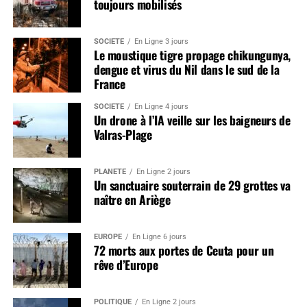
toujours mobilisés
SOCIÉTÉ
En Ligne 3 jours
Le moustique tigre propage chikungunya,
dengue et virus du Nil dans le sud de la
France
SOCIÉTÉ
En Ligne 4 jours
Un drone à l’IA veille sur les baigneurs de
Valras-Plage
PLANÈTE
En Ligne 2 jours
Un sanctuaire souterrain de 29 grottes va
naître en Ariège
EUROPE
En Ligne 6 jours
72 morts aux portes de Ceuta pour un
rêve d’Europe
POLITIQUE
En Ligne 2 jours