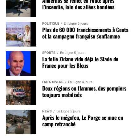
Andernos se remet en route après
l’incendie, loin des allées bondées
POLITIQUE
En Ligne 6 jours
Plus de 60 000 franchissements à Ceuta
et la campagne française s’enflamme
SPORTS
En Ligne 5 jours
La folie Zidane vide déjà le Stade de
France pour les Bleus
FAITS DIVERS
En Ligne 4 jours
Deux régions en flammes, des pompiers
toujours mobilisés
NEWS
En Ligne 5 jours
Après le mégafeu, Le Porge se mue en
camp retranché