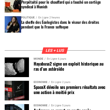
Perpétuité pour le chauffard qui a fauché un cortège
syndical à Munich
POLITIQUE
En Ligne 2 heures
La cheffe des Écologistes dans le viseur des droites
pendant que la France suffoque
LES + LUS
MONDE
En Ligne 6 jours
Hayabusa2 signe un exploit historique au
ras d’un astéroïde
ÉCONOMIE
En Ligne 2 jours
SpaceX dévoile ses premiers résultats avec
une action à moitié prix
ÉCONOMIE
En Ligne 5 jours