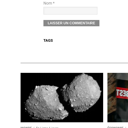
Nom *
TAGS