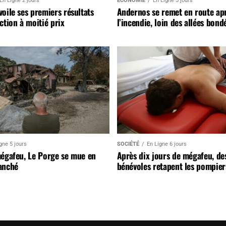
En Ligne 2 jours
ÉCONOMIE
En Ligne 5 jours
oile ses premiers résultats
Andernos se remet en route ap
ction à moitié prix
l’incendie, loin des allées bond
gne 5 jours
SOCIÉTÉ
En Ligne 6 jours
mégafeu, Le Porge se mue en
Après dix jours de mégafeu, de
anché
bénévoles retapent les pompier