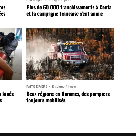
POLITIQUE
En Ligne 6 jours
rès
Plus de 60 000 franchissements à Ceuta
ées
et la campagne française s’enflamme
FAITS DIVERS
En Ligne 4 jours
s kinés
Deux régions en flammes, des pompiers
s
toujours mobilisés