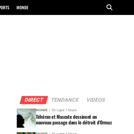
PORTS
MONDE
DIRECT
TENDANCE
VIDEOS
MONDE
En Ligne 1 heure
Téhéran et Mascate dessinent un
nouveau passage dans le détroit d’Ormuz
MONDE
En Ligne 1 heure