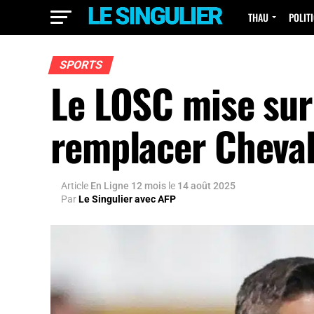
THAU
POLIT
SPORTS
Le LOSC mise sur
remplacer Cheval
Article
En Ligne 12 mois
le
14 août 2025
Par
Le Singulier avec AFP