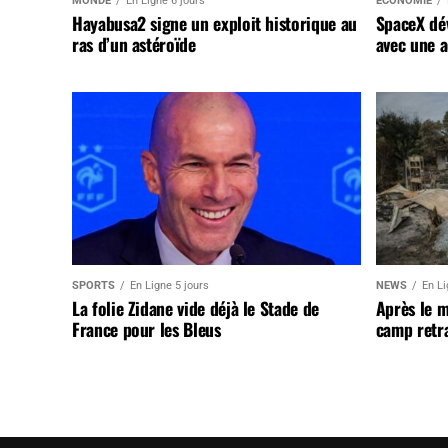
MONDE
En Ligne 6 jours
ÉCONOMIE
Hayabusa2 signe un exploit historique au
SpaceX dév
ras d’un astéroïde
avec une a
SPORTS
En Ligne 5 jours
NEWS
En Li
La folie Zidane vide déjà le Stade de
Après le 
France pour les Bleus
camp retr