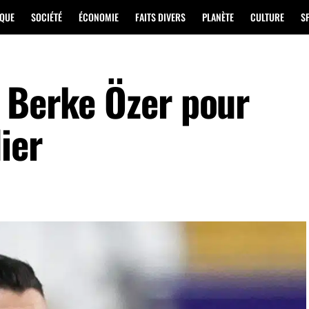
IQUE
SOCIÉTÉ
ÉCONOMIE
FAITS DIVERS
PLANÈTE
CULTURE
S
 Berke Özer pour
ier