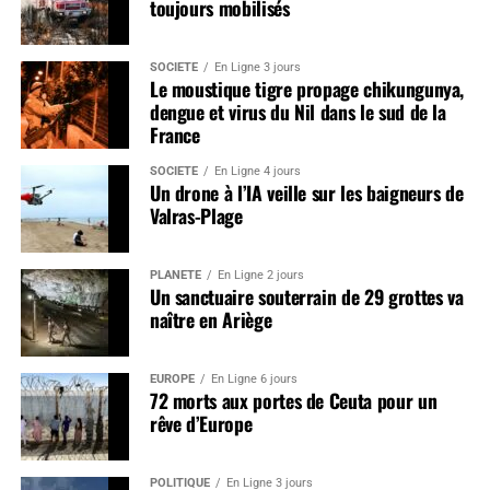
toujours mobilisés
SOCIÉTÉ
En Ligne 3 jours
Le moustique tigre propage chikungunya,
dengue et virus du Nil dans le sud de la
France
SOCIÉTÉ
En Ligne 4 jours
Un drone à l’IA veille sur les baigneurs de
Valras-Plage
PLANÈTE
En Ligne 2 jours
Un sanctuaire souterrain de 29 grottes va
naître en Ariège
EUROPE
En Ligne 6 jours
72 morts aux portes de Ceuta pour un
rêve d’Europe
POLITIQUE
En Ligne 3 jours