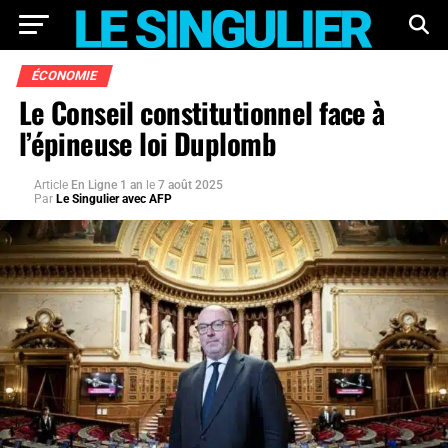
ÉCONOMIE
Le Conseil constitutionnel face à
l’épineuse loi Duplomb
Article
En Ligne 1 an
le
7 août 2025
Par
Le Singulier avec AFP