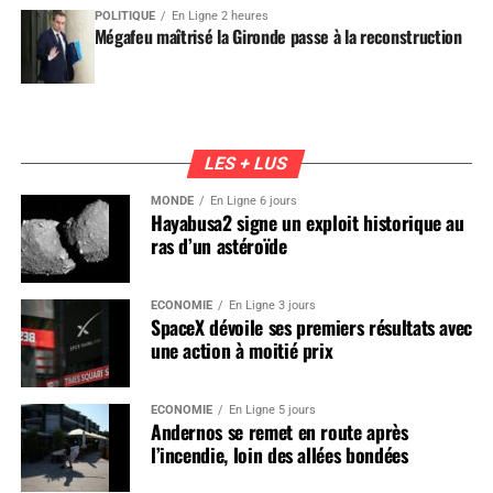
POLITIQUE
En Ligne 2 heures
Mégafeu maîtrisé la Gironde passe à la reconstruction
LES + LUS
MONDE
En Ligne 6 jours
Hayabusa2 signe un exploit historique au
ras d’un astéroïde
ÉCONOMIE
En Ligne 3 jours
SpaceX dévoile ses premiers résultats avec
une action à moitié prix
ÉCONOMIE
En Ligne 5 jours
Andernos se remet en route après
l’incendie, loin des allées bondées