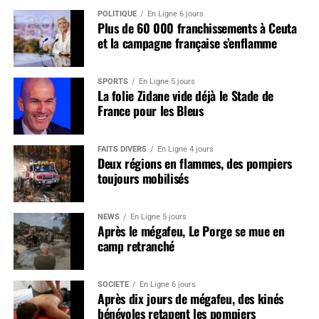
POLITIQUE
En Ligne 6 jours
Plus de 60 000 franchissements à Ceuta
et la campagne française s’enflamme
SPORTS
En Ligne 5 jours
La folie Zidane vide déjà le Stade de
France pour les Bleus
FAITS DIVERS
En Ligne 4 jours
Deux régions en flammes, des pompiers
toujours mobilisés
NEWS
En Ligne 5 jours
Après le mégafeu, Le Porge se mue en
camp retranché
SOCIÉTÉ
En Ligne 6 jours
Après dix jours de mégafeu, des kinés
bénévoles retapent les pompiers