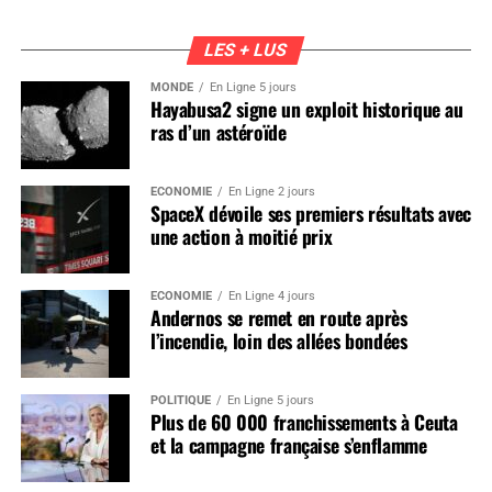
LES + LUS
MONDE
En Ligne 5 jours
Hayabusa2 signe un exploit historique au
ras d’un astéroïde
ÉCONOMIE
En Ligne 2 jours
SpaceX dévoile ses premiers résultats avec
une action à moitié prix
ÉCONOMIE
En Ligne 4 jours
Andernos se remet en route après
l’incendie, loin des allées bondées
POLITIQUE
En Ligne 5 jours
Plus de 60 000 franchissements à Ceuta
et la campagne française s’enflamme