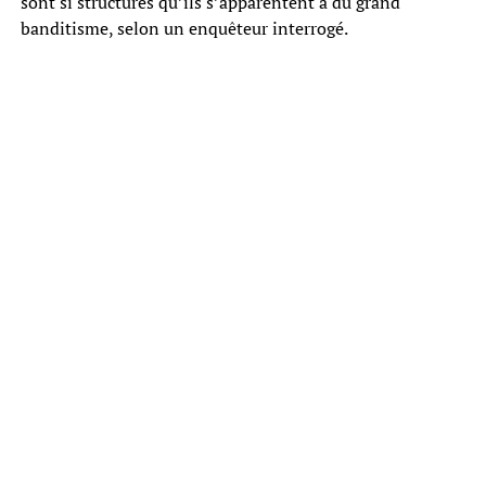
sont si structurés qu’ils s’apparentent à du grand
banditisme, selon un enquêteur interrogé.