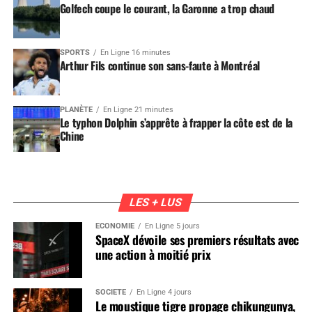
Golfech coupe le courant, la Garonne a trop chaud
SPORTS
En Ligne 16 minutes
Arthur Fils continue son sans-faute à Montréal
PLANÈTE
En Ligne 21 minutes
Le typhon Dolphin s’apprête à frapper la côte est de la
Chine
LES + LUS
ÉCONOMIE
En Ligne 5 jours
SpaceX dévoile ses premiers résultats avec
une action à moitié prix
SOCIÉTÉ
En Ligne 4 jours
Le moustique tigre propage chikungunya,