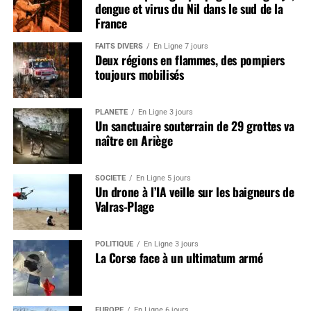
dengue et virus du Nil dans le sud de la
France
FAITS DIVERS
En Ligne 7 jours
Deux régions en flammes, des pompiers
toujours mobilisés
PLANÈTE
En Ligne 3 jours
Un sanctuaire souterrain de 29 grottes va
naître en Ariège
SOCIÉTÉ
En Ligne 5 jours
Un drone à l’IA veille sur les baigneurs de
Valras-Plage
POLITIQUE
En Ligne 3 jours
La Corse face à un ultimatum armé
EUROPE
En Ligne 6 jours