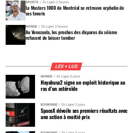
SPORTS
En Ligne 2 heures
Le Masters 1000 de Montréal se retrouve orphelin de
ses favoris
MONDE
En Ligne 2 heures
Au Venezuela, les proches des disparus du séisme
refusent de laisser tomber
LES + LUS
MONDE
En Ligne 5 jours
Hayabusa2 signe un exploit historique au
ras d’un astéroïde
ÉCONOMIE
En Ligne 2 jours
SpaceX dévoile ses premiers résultats avec
une action à moitié prix
ÉCONOMIE
En Ligne 4 jours