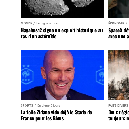
MONDE
En Ligne 6 jours
ÉCONOMIE
Hayabusa2 signe un exploit historique au
SpaceX dév
ras d’un astéroïde
avec une a
SPORTS
En Ligne 5 jours
FAITS DIVERS
La folie Zidane vide déjà le Stade de
Deux régi
France pour les Bleus
toujours m