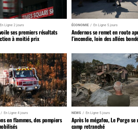
En Ligne 2 jours
ÉCONOMIE
En Ligne 5 jours
oile ses premiers résultats
Andernos se remet en route ap
ction à moitié prix
l’incendie, loin des allées bond
En Ligne 4 jours
NEWS
En Ligne 5 jours
ons en flammes, des pompiers
Après le mégafeu, Le Porge se
obilisés
camp retranché