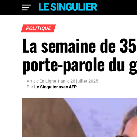
POLITIQUE
La semaine de 35 
porte-parole du
Article
En Ligne 1 an
le
20 juillet 2025
Par
Le Singulier avec AFP