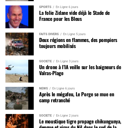
SPORTS
En Ligne 6 jours
La folie Zidane vide déjà le Stade de
France pour les Bleus
FAITS DIVERS
En Ligne 5 jours
Deux régions en flammes, des pompiers
toujours mobilisés
SOCIÉTÉ
En Ligne 3 jours
Un drone à l’IA veille sur les baigneurs de
Valras-Plage
NEWS
En Ligne 6 jours
Après le mégafeu, Le Porge se mue en
camp retranché
SOCIÉTÉ
En Ligne 2 jours
Le moustique tigre propage chikungunya,
dengue et virus du Nil dans le sud de la