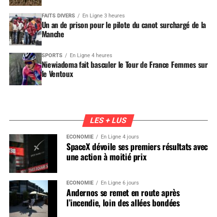
FAITS DIVERS
En Ligne 3 heures
Un an de prison pour le pilote du canot surchargé de la
Manche
SPORTS
En Ligne 4 heures
Niewiadoma fait basculer le Tour de France Femmes sur
le Ventoux
LES + LUS
ÉCONOMIE
En Ligne 4 jours
SpaceX dévoile ses premiers résultats avec
une action à moitié prix
ÉCONOMIE
En Ligne 6 jours
Andernos se remet en route après
l’incendie, loin des allées bondées