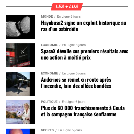
LES + LUS
MONDE
En Ligne 6 jours
Hayabusa2 signe un exploit historique au
ras d’un astéroïde
ÉCONOMIE
En Ligne 3 jours
SpaceX dévoile ses premiers résultats avec
une action à moitié prix
ÉCONOMIE
En Ligne 5 jours
Andernos se remet en route après
l’incendie, loin des allées bondées
POLITIQUE
En Ligne 6 jours
Plus de 60 000 franchissements à Ceuta
et la campagne française s’enflamme
SPORTS
En Ligne 5 jours