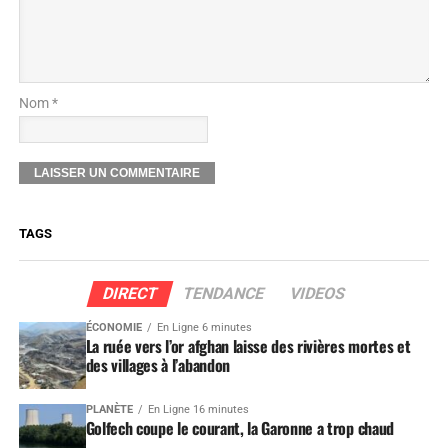
Nom *
TAGS
DIRECT
TENDANCE
VIDEOS
ÉCONOMIE
En Ligne 6 minutes
La ruée vers l’or afghan laisse des rivières mortes et
des villages à l’abandon
PLANÈTE
En Ligne 16 minutes
Golfech coupe le courant, la Garonne a trop chaud