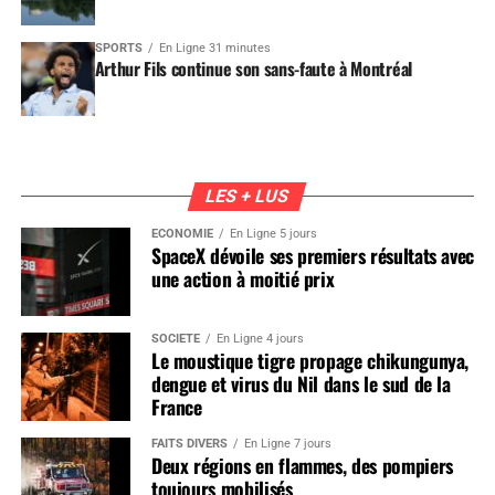
SPORTS
En Ligne 31 minutes
Arthur Fils continue son sans-faute à Montréal
LES + LUS
ÉCONOMIE
En Ligne 5 jours
SpaceX dévoile ses premiers résultats avec
une action à moitié prix
SOCIÉTÉ
En Ligne 4 jours
Le moustique tigre propage chikungunya,
dengue et virus du Nil dans le sud de la
France
FAITS DIVERS
En Ligne 7 jours
Deux régions en flammes, des pompiers
toujours mobilisés