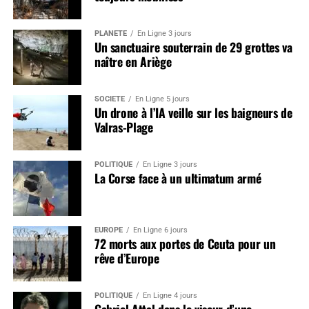
PLANÈTE
En Ligne 3 jours
Un sanctuaire souterrain de 29 grottes va
naître en Ariège
SOCIÉTÉ
En Ligne 5 jours
Un drone à l’IA veille sur les baigneurs de
Valras-Plage
POLITIQUE
En Ligne 3 jours
La Corse face à un ultimatum armé
EUROPE
En Ligne 6 jours
72 morts aux portes de Ceuta pour un
rêve d’Europe
POLITIQUE
En Ligne 4 jours
Gabriel Attal dans le viseur d’une