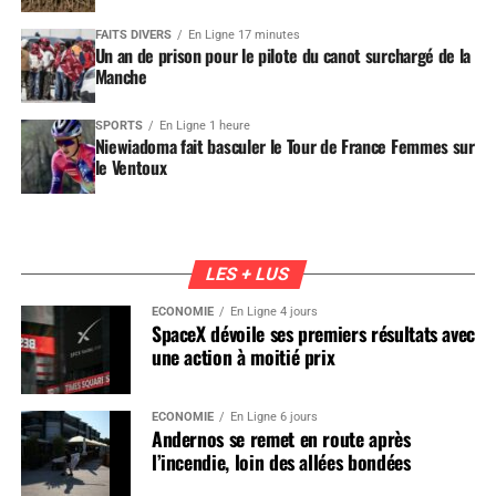
FAITS DIVERS
En Ligne 17 minutes
Un an de prison pour le pilote du canot surchargé de la
Manche
SPORTS
En Ligne 1 heure
Niewiadoma fait basculer le Tour de France Femmes sur
le Ventoux
LES + LUS
ÉCONOMIE
En Ligne 4 jours
SpaceX dévoile ses premiers résultats avec
une action à moitié prix
ÉCONOMIE
En Ligne 6 jours
Andernos se remet en route après
l’incendie, loin des allées bondées