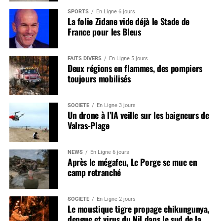
SPORTS
En Ligne 6 jours
La folie Zidane vide déjà le Stade de
France pour les Bleus
FAITS DIVERS
En Ligne 5 jours
Deux régions en flammes, des pompiers
toujours mobilisés
SOCIÉTÉ
En Ligne 3 jours
Un drone à l’IA veille sur les baigneurs de
Valras-Plage
NEWS
En Ligne 6 jours
Après le mégafeu, Le Porge se mue en
camp retranché
SOCIÉTÉ
En Ligne 2 jours
Le moustique tigre propage chikungunya,
dengue et virus du Nil dans le sud de la