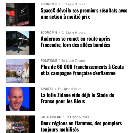
ÉCONOMIE
En Ligne 3 jours
SpaceX dévoile ses premiers résultats avec
une action à moitié prix
ÉCONOMIE
En Ligne 6 jours
Andernos se remet en route après
l’incendie, loin des allées bondées
POLITIQUE
En Ligne 7 jours
Plus de 60 000 franchissements à Ceuta
et la campagne française s’enflamme
SPORTS
En Ligne 6 jours
La folie Zidane vide déjà le Stade de
France pour les Bleus
FAITS DIVERS
En Ligne 5 jours
Deux régions en flammes, des pompiers
toujours mobilisés