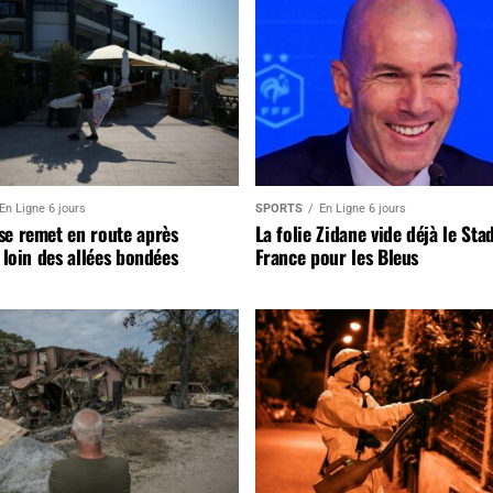
En Ligne 6 jours
SPORTS
En Ligne 6 jours
se remet en route après
La folie Zidane vide déjà le Sta
, loin des allées bondées
France pour les Bleus