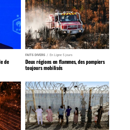
FAITS DIVERS
En Ligne 5 jours
de de
Deux régions en flammes, des pompiers
toujours mobilisés