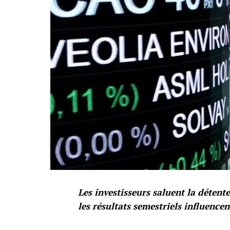
Les investisseurs saluent la déten
les résultats semestriels influencen