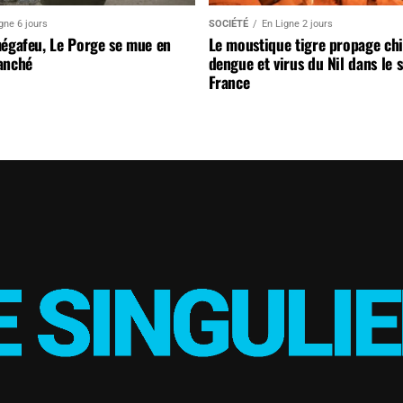
gne 6 jours
SOCIÉTÉ
En Ligne 2 jours
mégafeu, Le Porge se mue en
Le moustique tigre propage ch
anché
dengue et virus du Nil dans le 
France