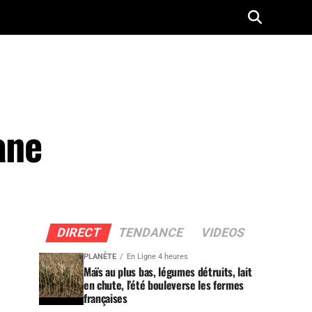
ane
DIRECT
TENDANCE
VIDEOS
PLANÈTE
En Ligne 4 heures
Maïs au plus bas, légumes détruits, lait
en chute, l’été bouleverse les fermes
françaises