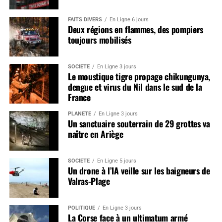
FAITS DIVERS
En Ligne 6 jours
Deux régions en flammes, des pompiers
toujours mobilisés
SOCIÉTÉ
En Ligne 3 jours
Le moustique tigre propage chikungunya,
dengue et virus du Nil dans le sud de la
France
PLANÈTE
En Ligne 3 jours
Un sanctuaire souterrain de 29 grottes va
naître en Ariège
SOCIÉTÉ
En Ligne 5 jours
Un drone à l’IA veille sur les baigneurs de
Valras-Plage
POLITIQUE
En Ligne 3 jours
La Corse face à un ultimatum armé