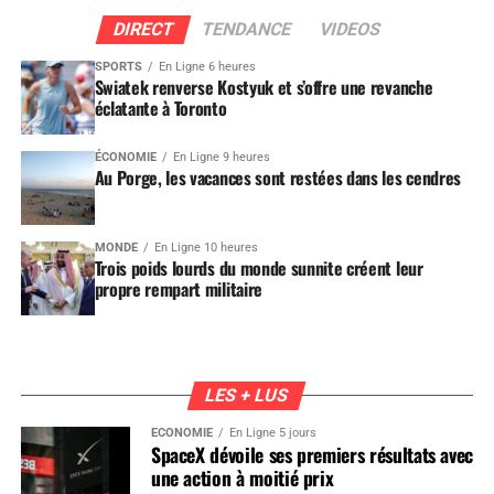
DIRECT
TENDANCE
VIDEOS
SPORTS
En Ligne 6 heures
Swiatek renverse Kostyuk et s’offre une revanche
éclatante à Toronto
ÉCONOMIE
En Ligne 9 heures
Au Porge, les vacances sont restées dans les cendres
MONDE
En Ligne 10 heures
Trois poids lourds du monde sunnite créent leur
propre rempart militaire
LES + LUS
ÉCONOMIE
En Ligne 5 jours
SpaceX dévoile ses premiers résultats avec
une action à moitié prix