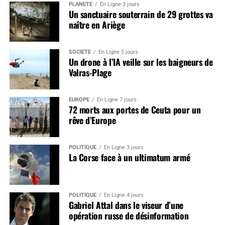
PLANÈTE
En Ligne 3 jours
Un sanctuaire souterrain de 29 grottes va
naître en Ariège
SOCIÉTÉ
En Ligne 5 jours
Un drone à l’IA veille sur les baigneurs de
Valras-Plage
EUROPE
En Ligne 7 jours
72 morts aux portes de Ceuta pour un
rêve d’Europe
POLITIQUE
En Ligne 3 jours
La Corse face à un ultimatum armé
POLITIQUE
En Ligne 4 jours
Gabriel Attal dans le viseur d’une
opération russe de désinformation