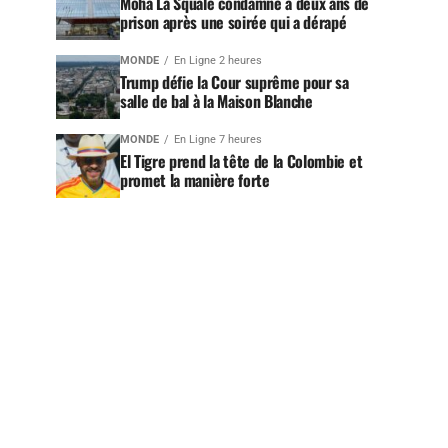
Moha La Squale condamné à deux ans de
prison après une soirée qui a dérapé
MONDE
En Ligne 2 heures
Trump défie la Cour suprême pour sa
salle de bal à la Maison Blanche
MONDE
En Ligne 7 heures
El Tigre prend la tête de la Colombie et
promet la manière forte