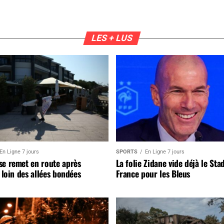
LES + LUS
En Ligne 7 jours
SPORTS
En Ligne 7 jours
se remet en route après
La folie Zidane vide déjà le Sta
, loin des allées bondées
France pour les Bleus