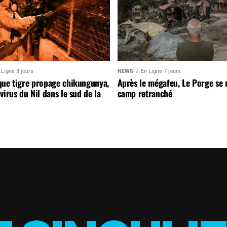
 Ligne 3 jours
NEWS
En Ligne 7 jours
que tigre propage chikungunya,
Après le mégafeu, Le Porge se
virus du Nil dans le sud de la
camp retranché