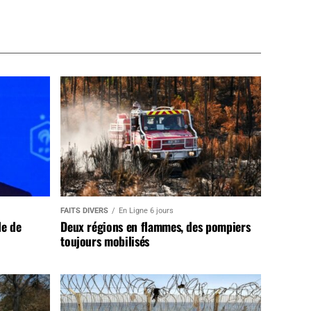
FAITS DIVERS
En Ligne 6 jours
de de
Deux régions en flammes, des pompiers
toujours mobilisés