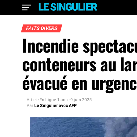
FAITS DIVERS
Incendie spectacu
conteneurs au lar
évacué en urgen
Article
En Ligne 1 an
le
9 juin 2025
Par
Le Singulier avec AFP