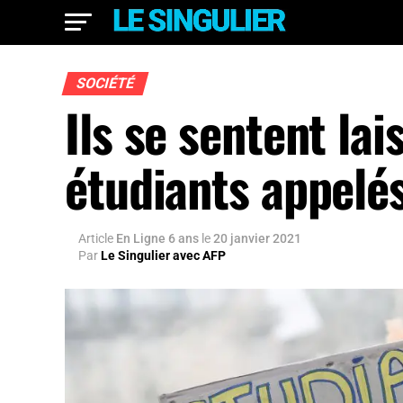
SOCIÉTÉ
Ils se sentent la
étudiants appelés
Article
En Ligne 6 ans
le
20 janvier 2021
Par
Le Singulier avec AFP