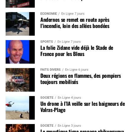
ÉCONOMIE
En Ligne 7 jours
Andernos se remet en route après
l’incendie, loin des allées bondées
SPORTS
En Ligne 7 jours
La folie Zidane vide déjà le Stade de
France pour les Bleus
FAITS DIVERS
En Ligne 6 jours
Deux régions en flammes, des pompiers
toujours mobilisés
SOCIÉTÉ
En Ligne 4 jours
Un drone à l’IA veille sur les baigneurs de
Valras-Plage
SOCIÉTÉ
En Ligne 3 jours
Le moustique tigre propage chikungunya,