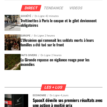
DIRECT
TENDANCE
VIDEOS
SOCIÉTÉ
En Ligne 42 minutes
Trottinettes à Paris le casque et le gilet deviennent
obligatoires
EUROPE
En Ligne 2 heures
L’Ukrainien qui ramenait les soldats morts à leurs
familles a été tué sur le front
FAITS DIVERS
En Ligne 2 heures
La Gironde repasse en vigilance rouge pour les
incendies
LES + LUS
ÉCONOMIE
En Ligne 4 jours
SpaceX dévoile ses premiers résultats avec
une action à moitié prix