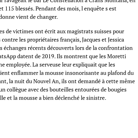
ur ravageait le bar Le Constellation à Crans Montana, en
 et 115 blessés. Pendant des mois, l enquête s est
 donne vient de changer.
s de victimes ont écrit aux magistrats suisses pour
 contre les propriétaires français, Jacques et Jessica
s échanges récents découverts lors de la confrontation
atsApp datent de 2019. Ils montrent que les Moretti
e employée. La serveuse leur expliquait que les
aient enflammer la mousse insonorisante au plafond du
tant, la nuit du Nouvel An, ils ont demandé à cette même
un collègue avec des bouteilles entourées de bougies
le et la mousse a bien déclenché le sinistre.