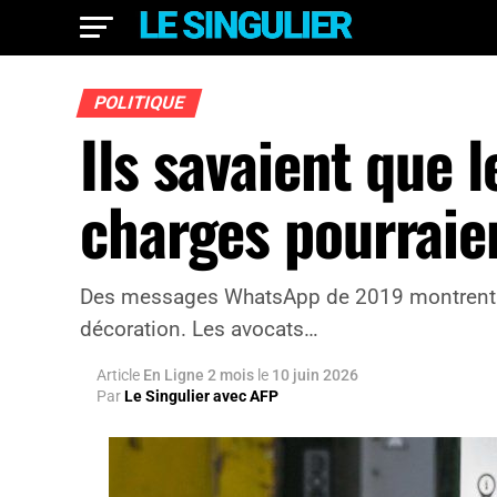
POLITIQUE
Ils savaient que l
charges pourraien
Des messages WhatsApp de 2019 montrent que 
décoration. Les avocats…
Article
En Ligne 2 mois
le
10 juin 2026
Par
Le Singulier avec AFP