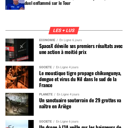
duel enflammé sur le Tour
LES + LUS
ÉCONOMIE
En Ligne 6 jours
SpaceX dévoile ses premiers résultats avec
une action à moitié prix
SOCIÉTÉ
En Ligne 4 jours
Le moustique tigre propage chikungunya,
dengue et virus du Nil dans le sud de la
France
PLANÈTE
En Ligne 4 jours
Un sanctuaire souterrain de 29 grottes va
naître en Ariège
SOCIÉTÉ
En Ligne 6 jours
Un drone à l’IA veille sur les baigneurs de