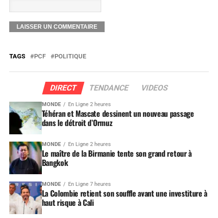
TAGS
PCF
POLITIQUE
DIRECT
TENDANCE
VIDEOS
MONDE
En Ligne 2 heures
Téhéran et Mascate dessinent un nouveau passage
dans le détroit d’Ormuz
MONDE
En Ligne 2 heures
Le maître de la Birmanie tente son grand retour à
Bangkok
MONDE
En Ligne 7 heures
La Colombie retient son souffle avant une investiture à
haut risque à Cali