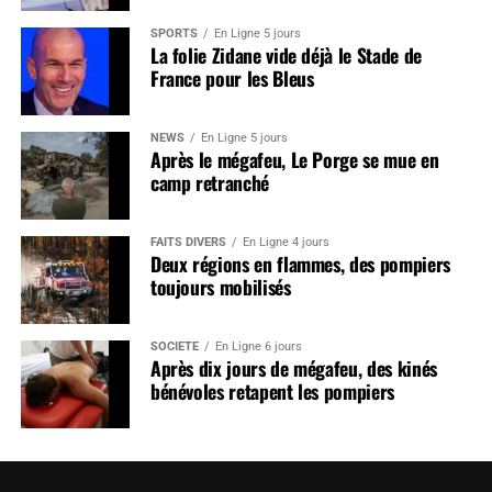
SPORTS
En Ligne 5 jours
La folie Zidane vide déjà le Stade de
France pour les Bleus
NEWS
En Ligne 5 jours
Après le mégafeu, Le Porge se mue en
camp retranché
FAITS DIVERS
En Ligne 4 jours
Deux régions en flammes, des pompiers
toujours mobilisés
SOCIÉTÉ
En Ligne 6 jours
Après dix jours de mégafeu, des kinés
bénévoles retapent les pompiers