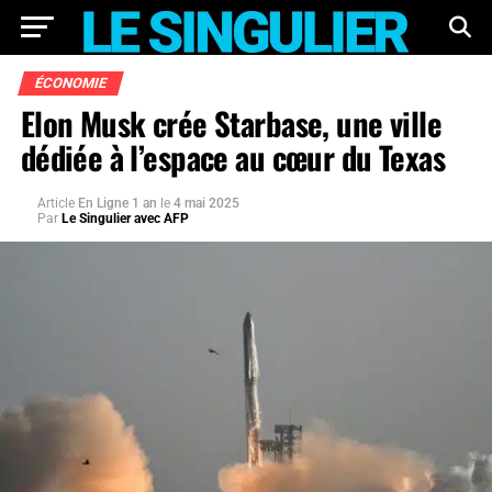
ÉCONOMIE
Elon Musk crée Starbase, une ville
dédiée à l’espace au cœur du Texas
Article
En Ligne 1 an
le
4 mai 2025
Par
Le Singulier avec AFP