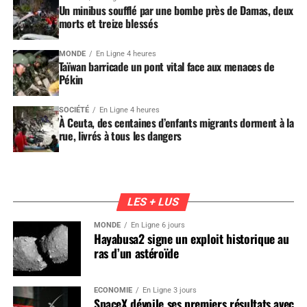
Un minibus soufflé par une bombe près de Damas, deux
morts et treize blessés
MONDE
En Ligne 4 heures
Taïwan barricade un pont vital face aux menaces de
Pékin
SOCIÉTÉ
En Ligne 4 heures
À Ceuta, des centaines d’enfants migrants dorment à la
rue, livrés à tous les dangers
LES + LUS
MONDE
En Ligne 6 jours
Hayabusa2 signe un exploit historique au
ras d’un astéroïde
ÉCONOMIE
En Ligne 3 jours
SpaceX dévoile ses premiers résultats avec