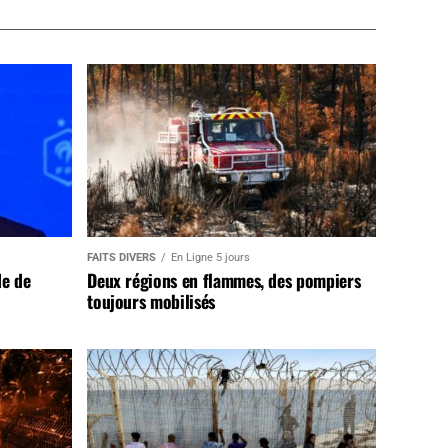
FAITS DIVERS
En Ligne 5 jours
de de
Deux régions en flammes, des pompiers
toujours mobilisés