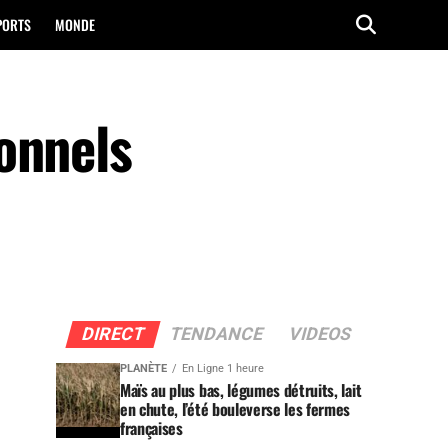
PORTS
MONDE
onnels
DIRECT
TENDANCE
VIDEOS
PLANÈTE
En Ligne 1 heure
Maïs au plus bas, légumes détruits, lait
en chute, l’été bouleverse les fermes
françaises