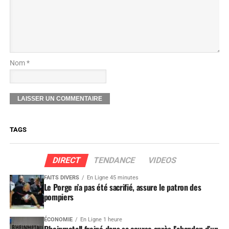
Nom *
TAGS
DIRECT
TENDANCE
VIDEOS
FAITS DIVERS
En Ligne 45 minutes
Le Porge n’a pas été sacrifié, assure le patron des
pompiers
ÉCONOMIE
En Ligne 1 heure
Rheinmetall freiné dans sa course après l’abandon d’un