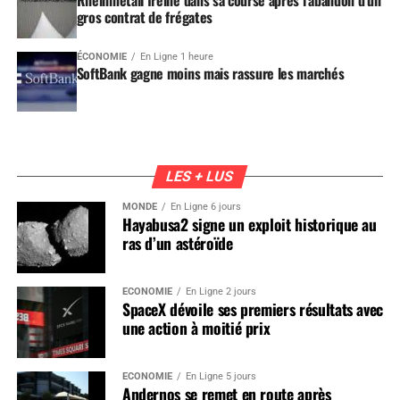
gros contrat de frégates
ÉCONOMIE
En Ligne 1 heure
SoftBank gagne moins mais rassure les marchés
LES + LUS
MONDE
En Ligne 6 jours
Hayabusa2 signe un exploit historique au
ras d’un astéroïde
ÉCONOMIE
En Ligne 2 jours
SpaceX dévoile ses premiers résultats avec
une action à moitié prix
ÉCONOMIE
En Ligne 5 jours
Andernos se remet en route après