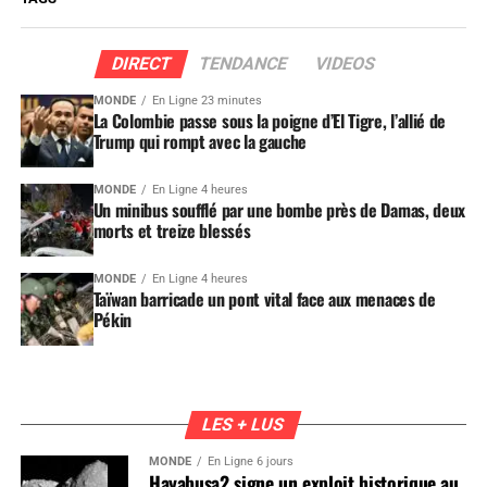
DIRECT
TENDANCE
VIDEOS
MONDE
En Ligne 23 minutes
La Colombie passe sous la poigne d’El Tigre, l’allié de
Trump qui rompt avec la gauche
MONDE
En Ligne 4 heures
Un minibus soufflé par une bombe près de Damas, deux
morts et treize blessés
MONDE
En Ligne 4 heures
Taïwan barricade un pont vital face aux menaces de
Pékin
LES + LUS
MONDE
En Ligne 6 jours
Hayabusa2 signe un exploit historique au