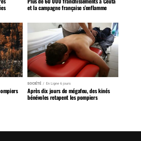
rès
Plus de 60 000 franchissements à Ceuta
ées
et la campagne française s’enflamme
SOCIÉTÉ
En Ligne 6 jours
pompiers
Après dix jours de mégafeu, des kinés
bénévoles retapent les pompiers