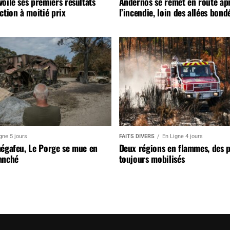
oile ses premiers résultats
Andernos se remet en route ap
ction à moitié prix
l’incendie, loin des allées bond
gne 5 jours
FAITS DIVERS
En Ligne 4 jours
mégafeu, Le Porge se mue en
Deux régions en flammes, des 
anché
toujours mobilisés