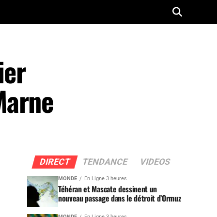
ier
Marne
DIRECT
TENDANCE
VIDEOS
MONDE
En Ligne 3 heures
Téhéran et Mascate dessinent un
nouveau passage dans le détroit d’Ormuz
MONDE
En Ligne 3 heures