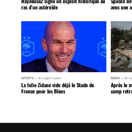
Hayabusa2 signe un exploit historique au
SpaceX dév
ras d’un astéroïde
avec une a
SPORTS
En Ligne 5 jours
NEWS
En Li
La folie Zidane vide déjà le Stade de
Après le 
France pour les Bleus
camp retr