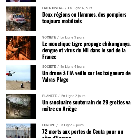
FAITS DIVERS
En Ligne 6 jours
Deux régions en flammes, des pompiers
toujours mobilisés
SOCIÉTÉ
En Ligne 3 jours
Le moustique tigre propage chikungunya,
dengue et virus du Nil dans le sud de la
France
SOCIÉTÉ
En Ligne 4 jours
Un drone à l’IA veille sur les baigneurs de
Valras-Plage
PLANÈTE
En Ligne 2 jours
Un sanctuaire souterrain de 29 grottes va
naître en Ariège
EUROPE
En Ligne 6 jours
72 morts aux portes de Ceuta pour un
rêve d’Europe