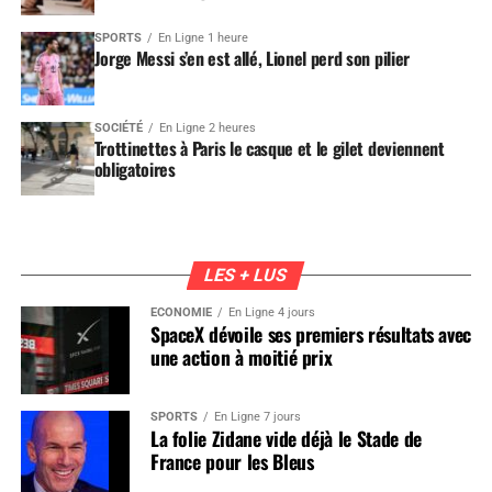
SPORTS
En Ligne 1 heure
Jorge Messi s’en est allé, Lionel perd son pilier
SOCIÉTÉ
En Ligne 2 heures
Trottinettes à Paris le casque et le gilet deviennent
obligatoires
LES + LUS
ÉCONOMIE
En Ligne 4 jours
SpaceX dévoile ses premiers résultats avec
une action à moitié prix
SPORTS
En Ligne 7 jours
La folie Zidane vide déjà le Stade de
France pour les Bleus