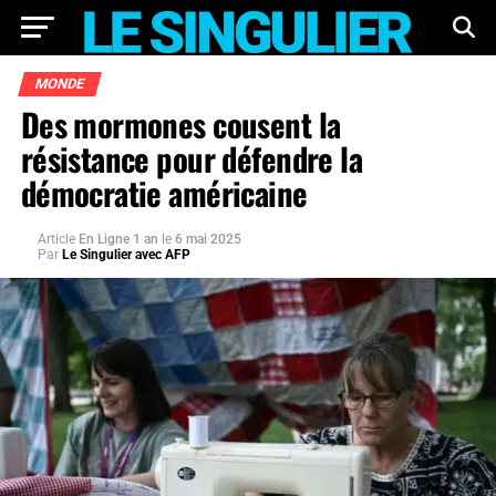
MONDE
Des mormones cousent la
résistance pour défendre la
démocratie américaine
Article
En Ligne 1 an
le
6 mai 2025
Par
Le Singulier avec AFP