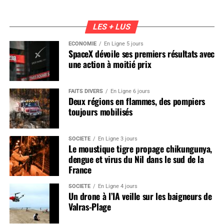
LES + LUS
ÉCONOMIE
En Ligne 5 jours
SpaceX dévoile ses premiers résultats avec
une action à moitié prix
FAITS DIVERS
En Ligne 6 jours
Deux régions en flammes, des pompiers
toujours mobilisés
SOCIÉTÉ
En Ligne 3 jours
Le moustique tigre propage chikungunya,
dengue et virus du Nil dans le sud de la
France
SOCIÉTÉ
En Ligne 4 jours
Un drone à l’IA veille sur les baigneurs de
Valras-Plage