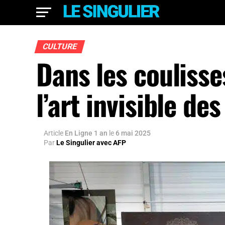
CULTURE
Dans les coulisse
l’art invisible de
Article
En Ligne 1 an
le
6 mai 2025
Par
Le Singulier avec AFP