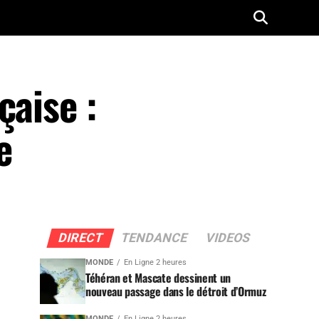
çaise :
e
DIRECT
TENDANCE
VIDEOS
MONDE
En Ligne 2 heures
Téhéran et Mascate dessinent un
nouveau passage dans le détroit d’Ormuz
MONDE
En Ligne 2 heures