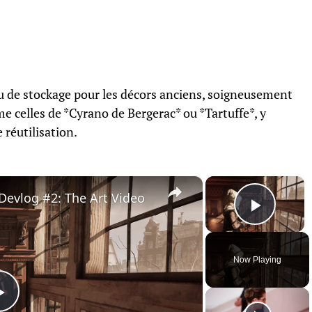
u de stockage pour les décors anciens, soigneusement
 celles de *Cyrano de Bergerac* ou *Tartuffe*, y
réutilisation.
×
×
Devlog #2: The Art Video
Play 
Now Playing
Play